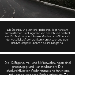
Die Überbauung «Unterer Rebberg» liegt nahe am
südwestlichen Siedlungsrand von Sissach und besteht
aus fünf Mehrfamilienhäusern. Von hier aus öffnet sich
der Ausblick auf den Dorfkern von Sissach und über
den Schlosspark Ebenrain bis ins Diegtertal.
Die 12 Eigentums- und 8 Mietwohnungen sind
grosszügig und klar strukturiert. Die
lichtdurchfluteten Wohnräume sind funktional
und konsequent nach Süden orientiert. Zu
jeder Wohnung gehört ein
Jahreszeitenzimmer, das sich als integrierte
Schallschutzschicht vor Wohn- und
Schlafzimmer schiebt. Die Maisonette-
Wohnungen besitzen jeweils ihre eigene
Dachterrasse als Aussenraum, die
Erdgeschosswohnungen hingegen haben